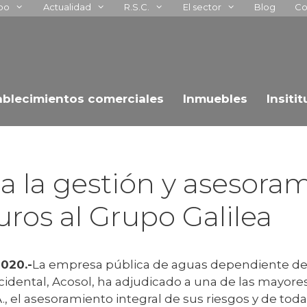
upo
Actualidad
R.S.C.
El sector
Blog
Co
ablecimientos comerciales
Inmuebles
Insiti
a la gestión y asesora
uros al Grupo Galilea
20
20
.-
La empresa pública de aguas dependiente d
ccidental, Acosol, ha adjudicado a una de las mayor
, el asesoramiento integral de sus riesgos y de toda