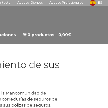
ntacto
Acceso Clientes
Acceso Profesionales
ES
tuciones
0 productos
0,00€
miento de sus
e la Mancomunidad de
es corredurías de seguros de
s sus pólizas de seguros.