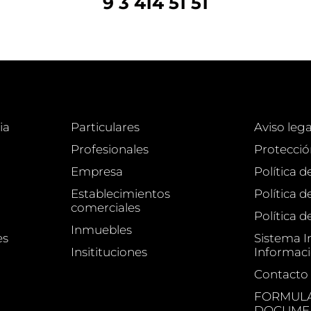
9 3 414 51 51
ia
Particulares
Aviso lega
Profesionales
Protecció
Empresa
Política d
Establecimientos
Política 
comerciales
Política d
Inmuebles
es
Sistema I
Insitituciones
Informac
Contacto
FORMULA
DOCUMEN