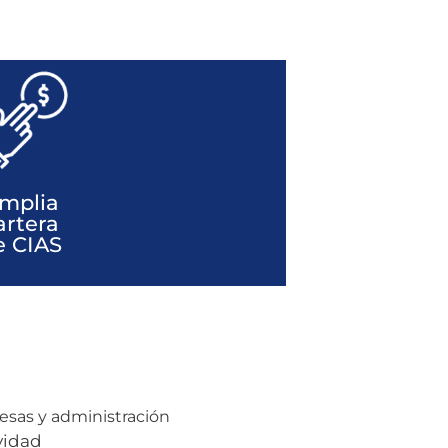
mplia
artera
e CIAS
esas y administración
vidad