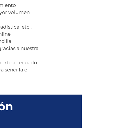
imiento
ayor volumen
dística, etc..
nline
cilla
racias a nuestra
oporte adecuado
 sencilla e
ión