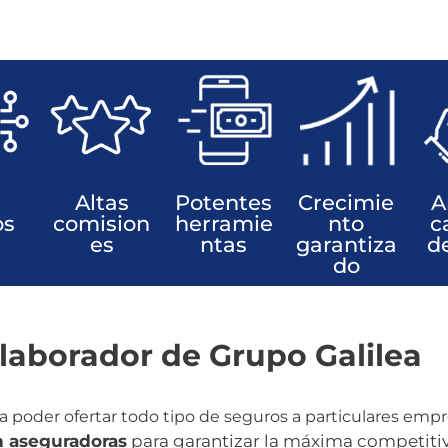
Altas
Potentes
Crecimie
A
os
comision
herramie
nto
c
es
ntas
garantiza
d
do
olaborador de Grupo Galilea
a poder ofertar todo tipo de seguros a particulares empr
n aseguradoras
para garantizar la máxima competiti