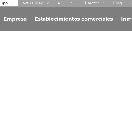
rupo
Actualidad
R.S.C.
El sector
Blog
Empresa
Establecimientos comerciales
Inm
re ser colabo