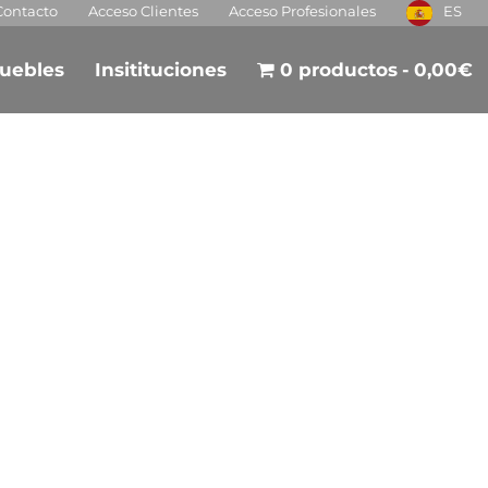
Contacto
Acceso Clientes
Acceso Profesionales
ES
uebles
Insitituciones
0 productos
0,00€
rador?