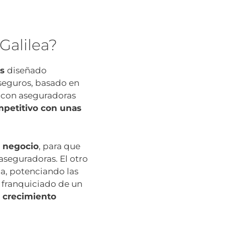
Galilea?
es
diseñado
seguros, basado en
n con aseguradoras
mpetitivo con unas
e negocio
, para que
aseguradoras. El otro
ia, potenciando las
 franquiciado de un
n
crecimiento