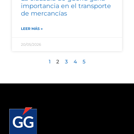
importancia en el transporte
de mercancías
LEER MÁS »
20/05/2026
1
2
3
4
5