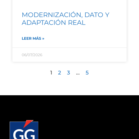
MODERNIZACIÓN, DATO Y
ADAPTACIÓN REAL
LEER MÁS »
06/07/2026
1
2
3
…
5