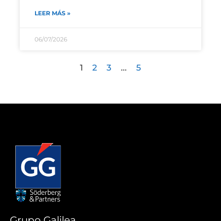
LEER MÁS »
06/07/2026
1
2
3
…
5
Grupo Galilea