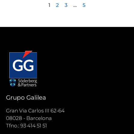
1
2
3
…
5
Grupo Galilea
Gran Via Carlos III 62-64
08028 - Barcelona
Tfno.: 93 414 51 51