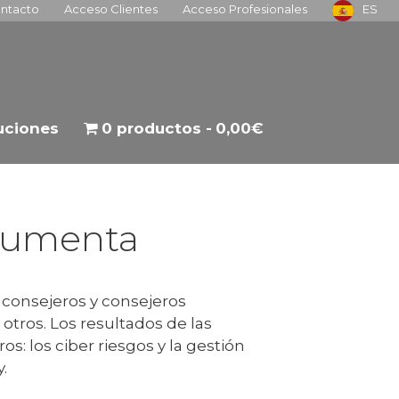
ntacto
Acceso Clientes
Acceso Profesionales
ES
tuciones
0 productos
0,00€
 aumenta
consejeros y consejeros
tros. Los resultados de las
aros: los ciber riesgos y la gestión
.