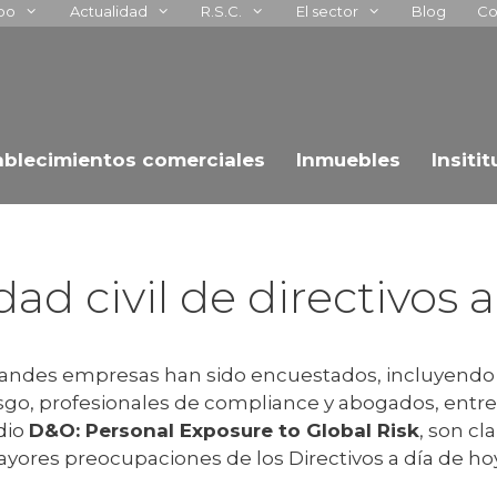
upo
Actualidad
R.S.C.
El sector
Blog
Co
ablecimientos comerciales
Inmuebles
Insiti
dad civil de directivos
andes empresas han sido encuestados, incluyendo 
go, profesionales de compliance y abogados, entre o
dio
D&O: Personal Exposure to Global Risk
, son cl
yores preocupaciones de los Directivos a día de hoy