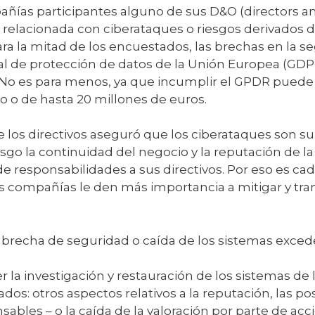
ñías participantes alguno de sus D&O (directors and
 relacionada con ciberataques o riesgos derivados d
ara la mitad de los encuestados, las brechas en la se
 de protección de datos de la Unión Europea (GDPR,
 No es para menos, ya que incumplir el GPDR puede 
o o de hasta 20 millones de euros.
e los directivos aseguró que los ciberataques son 
sgo la continuidad del negocio y la reputación de 
e responsabilidades a sus directivos. Por eso es ca
 compañías le den más importancia a mitigar y trans
 brecha de seguridad o caída de los sistemas exce
a investigación y restauración de los sistemas de 
tados: otros aspectos relativos a la reputación, las p
ables – o la caída de la valoración por parte de acc