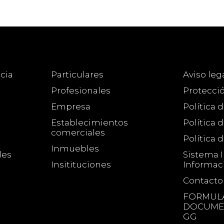
cia
Particulares
Aviso leg
Profesionales
Protecci
Empresa
Política 
Establecimientos
Política 
comerciales
Política 
Inmuebles
les
Sistema 
Insitituciones
Informac
Contacto
FORMULA
DOCUMEN
GG