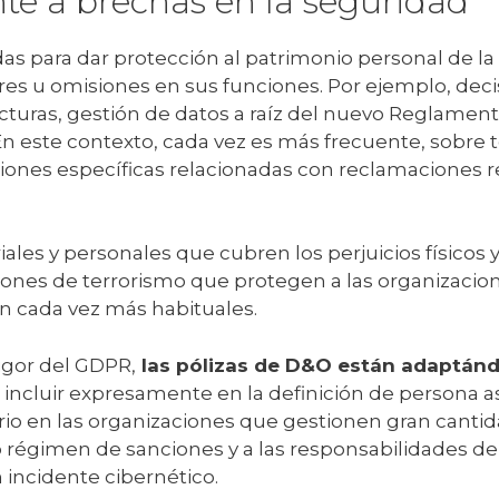
te a brechas en la seguridad
as para dar protección al patrimonio personal de la 
res u omisiones en sus funciones. Por ejemplo, dec
ucturas, gestión de datos a raíz del nuevo Reglamen
En este contexto, cada vez es más frecuente, sobre
iones específicas relacionadas con reclamaciones re
ales y personales que cubren los perjuicios físicos 
iones de terrorismo que protegen a las organizacion
on cada vez más habituales.
vigor del GDPR,
las pólizas de D&O están adaptán
incluir expresamente en la definición de persona a
io en las organizaciones que gestionen gran cantida
régimen de sanciones y a las responsabilidades deri
n incidente cibernético.