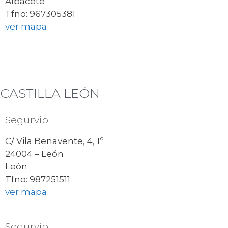
Albacete
Tfno: 967305381
ver mapa
CASTILLA LEÓN
Segurvip
C/ Vila Benavente, 4, 1º
24004 – León
León
Tfno: 987251511
ver mapa
Segurvip