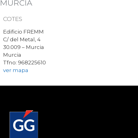
MURCIA
COTES
Edificio FREMM
C/ del Metal, 4
30.009 – Murcia
Murcia
Tfno: 968225610
ver mapa