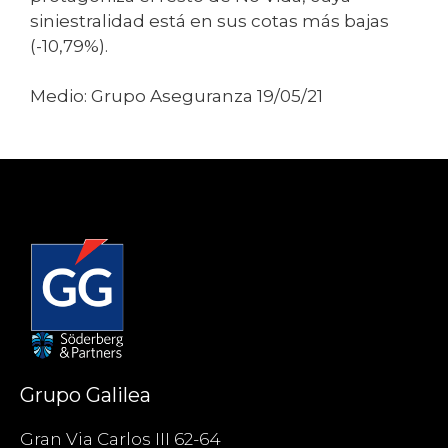
siniestralidad está en sus cotas más bajas
(-10,79%).
Medio: Grupo Aseguranza 19/05/21
Grupo Galilea
Gran Via Carlos III 62-64