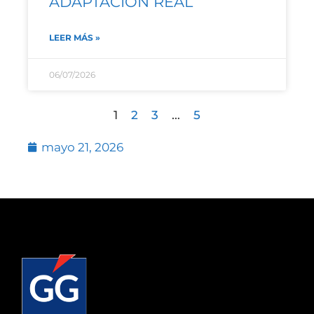
ADAPTACIÓN REAL
LEER MÁS »
06/07/2026
1
2
3
…
5
mayo 21, 2026