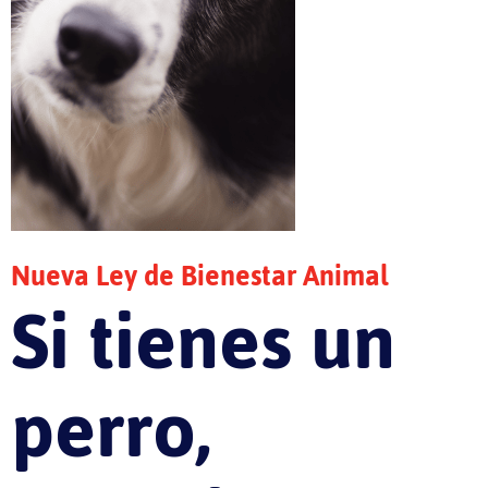
Nueva Ley de Bienestar Animal
Si tienes un
perro,