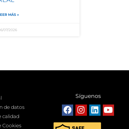
EER MÁS »
6/07/2026
Síguenos
l
n de datos
e calidad
de Cookies