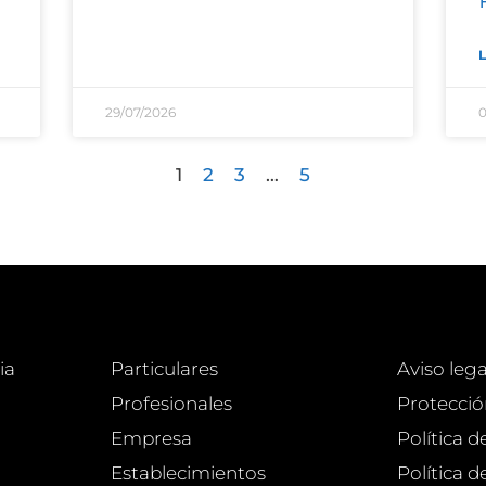
L
29/07/2026
0
1
2
3
…
5
ia
Particulares
Aviso lega
Profesionales
Protecció
Empresa
Política d
Establecimientos
Política 