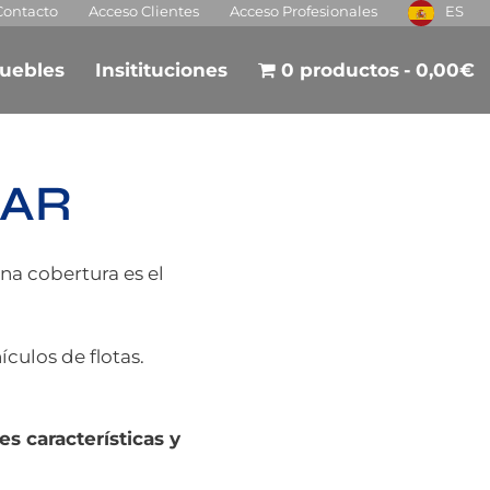
Contacto
Acceso Clientes
Acceso Profesionales
ES
uebles
Insitituciones
0 productos
0,00€
CAR
una cobertura es el
culos de flotas.
es características y