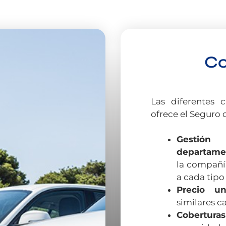
Co
Las diferentes c
ofrece el Seguro 
Gestió
departame
la compañí
a cada tipo
Precio un
similares ca
Coberturas