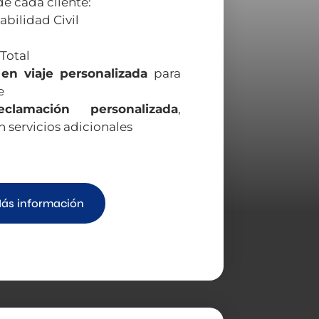
e cada cliente:
bilidad Civil
Total
 en viaje personalizada
para
e
eclamación personalizada
,
n servicios adicionales
ás información