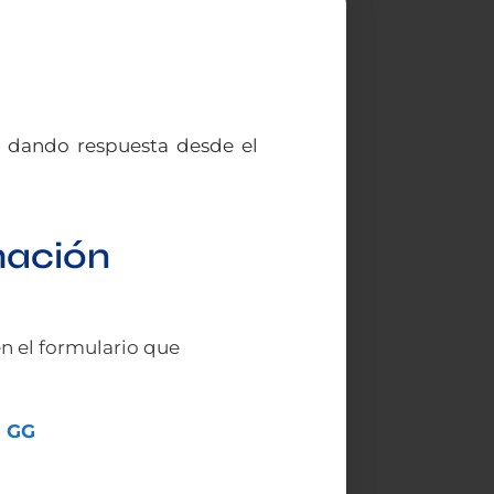
, dando respuesta desde el
mación
en el formulario que
R GG