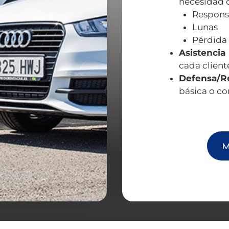
necesidad d
Responsa
Lunas
Pérdida 
Asistencia
cada client
Defensa/R
básica o co
M