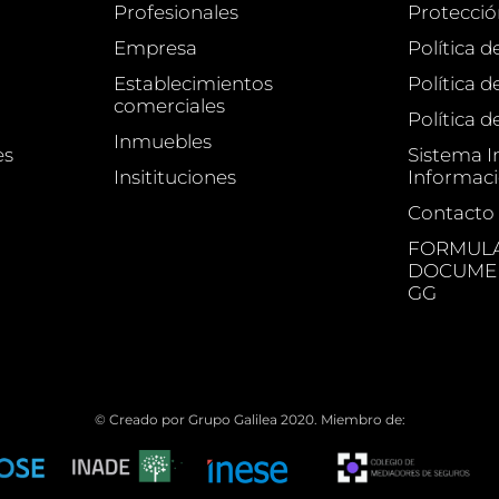
Profesionales
Protecció
Empresa
Política d
Establecimientos
Política 
comerciales
Política d
Inmuebles
es
Sistema I
Insitituciones
Informac
Contacto
FORMULA
DOCUMEN
GG
© Creado por Grupo Galilea 2020. Miembro de: