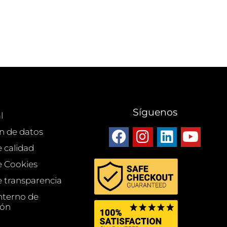
Síguenos
l
n de datos
e calidad
de Cookies
e transparencia
nterno de
ión