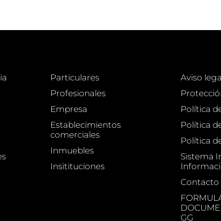
ia
Particulares
Aviso lega
Profesionales
Protecció
Empresa
Política d
Establecimientos
Política 
comerciales
Política d
Inmuebles
es
Sistema I
Insitituciones
Informac
Contacto
FORMULA
DOCUMEN
GG