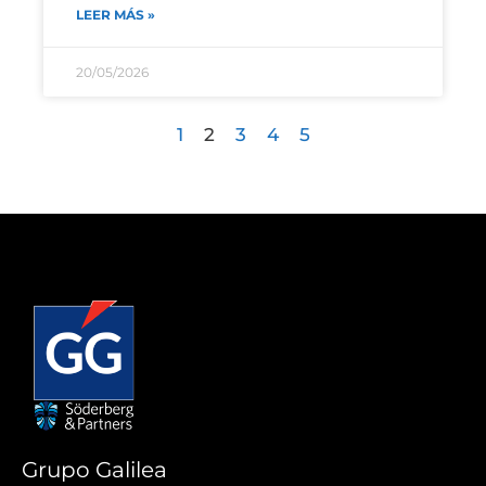
LEER MÁS »
20/05/2026
1
2
3
4
5
Grupo Galilea