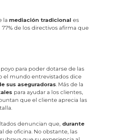
e la
mediación tradicional
es
77% de los directivos afirma que
poyo para poder dotarse de las
do el mundo entrevistados dice
e sus aseguradoras
. Más de la
tales
para ayudar a los clientes,
ntan que el cliente aprecia las
alla.
sultados denuncian que,
durante
l de oficina. No obstante, las
ubraya que su experiencia al