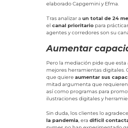
elaborado Capgemini y Efma.
Tras analizar a
un total de 24 m
el
canal prioritario
para práctica
agentes y corredores son su can
Aumentar capacid
Pero la mediación pide que esta
mejores herramientas digitales.
que quiere
aumentar sus capac
mitad argumenta que requiere
así como programas para promove
ilustraciones digitales y herram
Sin duda, los clientes lo agrade
la pandemia
, era
difícil contact
pymes no han experimentado gra