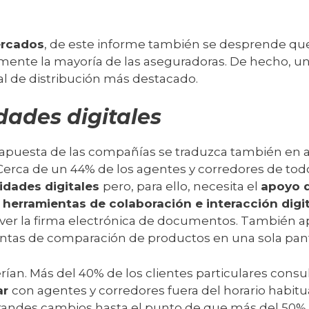
ercados
, de este informe también se desprende qu
mente la mayoría de las aseguradoras. De hecho, un 
al de distribución más destacado.
ades digitales
 apuesta de las compañías se traduzca también en a
 Cerca de un 44% de los agentes y corredores de to
idades digitales
pero, para ello, necesita el
apoyo d
n
herramientas de colaboración e interacción digi
r la firma electrónica de documentos. También apu
ientas de comparación de productos en una sola pant
cerían. Más del 40% de los clientes particulares con
ar
con agentes y corredores fuera del horario habitua
ndes cambios hasta el punto de que más del 50% s