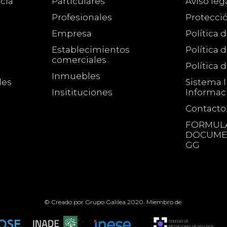
cia
Particulares
Aviso leg
Profesionales
Protecci
Empresa
Política 
Establecimientos
Política 
comerciales
Política 
Inmuebles
les
Sistema 
Insitituciones
Informac
Contacto
FORMULA
DOCUMEN
GG
© Creado por Grupo Galilea 2020. Miembro de: