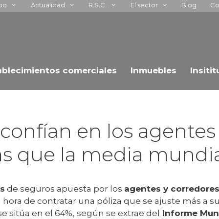
upo
Actualidad
R.S.C.
El sector
Blog
Co
ablecimientos comerciales
Inmuebles
Insiti
confían en los agentes
s que la media mundi
es
de seguros apuesta por los
agentes y corredore
a hora de contratar una póliza que se ajuste más a 
 sitúa en el 64%, según se extrae del
Informe Mund