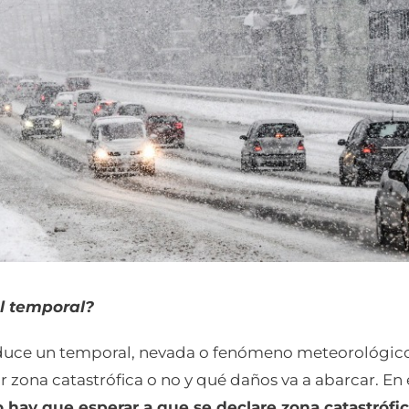
l temporal?
duce un temporal, nevada o fenómeno meteorológico
ar zona catastrófica o no y qué daños va a abarcar. En 
 hay que esperar a que se declare zona catastrófica