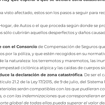
ha visto afectado, estos son los pasos a seguir para re
Hogar, de Autos o el que proceda según donde se pr
s sólo cubrirán aquellos desperfectos y daños causad
e con el Consorcio
de Compensación de Seguros que 
tos por la póliza, y que estén recogidos en su normati
e la naturaleza: los terremotos y maremotos, las inun
empestad ciclónica atípica y las caídas de cuerpos sid
oduce la declaración de zona catastrófica
. De ser el
tículo 21.2 de la Ley 17/2015, de 9 de julio, del Sistem
eriales serán compatibles con las que pudieran co
, o con las indemnizaciones que correspondieran en 
orte global de todas ellas pueda superar el valor d