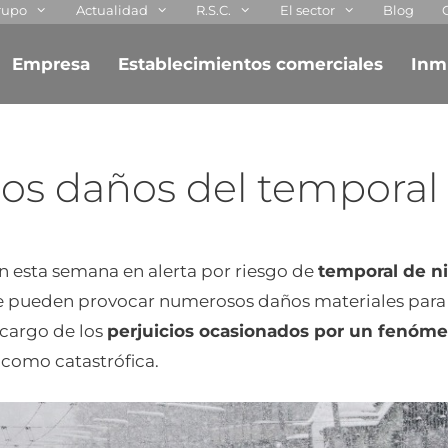
rupo
Actualidad
R.S.C.
El sector
Blog
Empresa
Establecimientos comerciales
Inm
los daños del temporal
n esta semana en alerta por riesgo de
temporal de nie
 pueden provocar numerosos daños materiales para l
 cargo de los
perjuicios ocasionados por un fenóm
 como catastrófica.