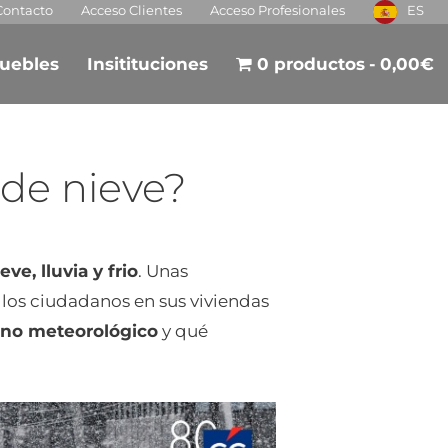
Contacto
Acceso Clientes
Acceso Profesionales
ES
uebles
Insitituciones
0 productos
0,00€
 de nieve?
ve, lluvia y frio
. Unas
os ciudadanos en sus viviendas
eno meteorológico
y qué