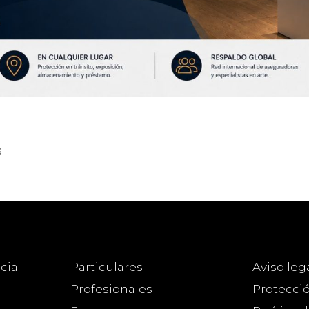
s
cia
Particulares
Aviso leg
Profesionales
Protecci