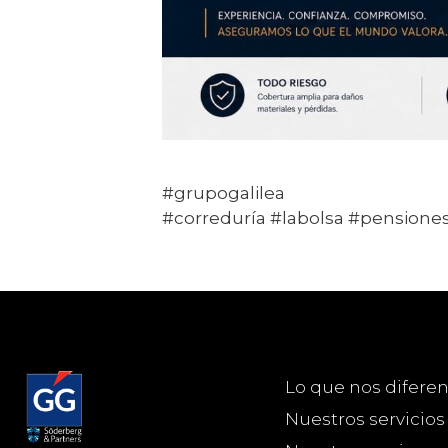
#grupogalilea
#correduría #labolsa #pensione
Lo que nos diferen
Nuestros servicios