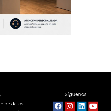
Síguenos
al
ón de datos