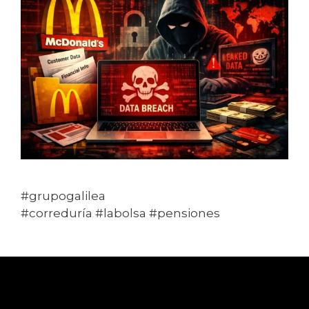
#grupogalilea
#correduría #labolsa #pensiones