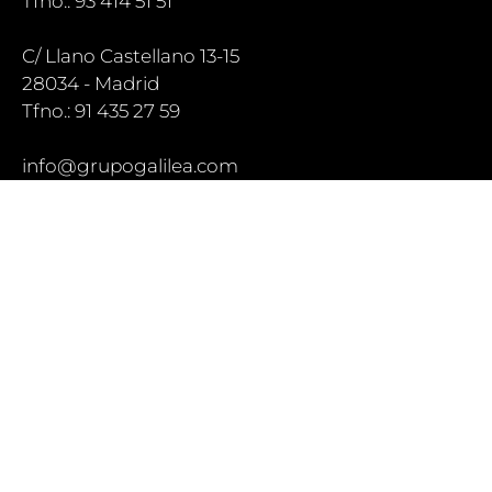
Tfno.: 93 414 51 51
C/ Llano Castellano 13-15
28034 - Madrid
Tfno.: 91 435 27 59
info@grupogalilea.com
Lo que nos diferencia
Nuestros servicios
Nuestros socios
Noticias
Blog
Acceso Profesionales
Acceso Clientes
Particulares