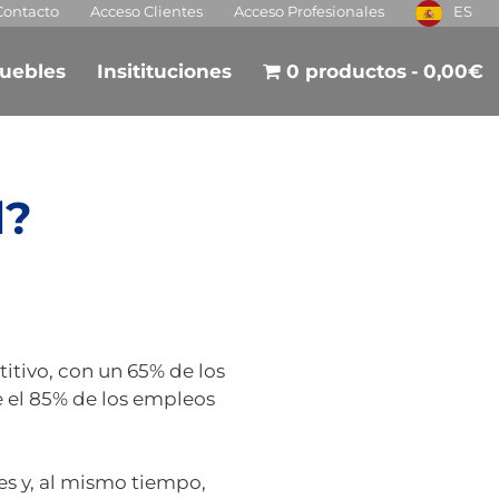
Contacto
Acceso Clientes
Acceso Profesionales
ES
uebles
Insitituciones
0 productos
0,00€
l?
itivo, con un 65% de los
e el 85% de los empleos
es y, al mismo tiempo,