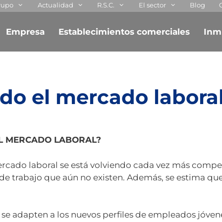
rupo
Actualidad
R.S.C.
El sector
Blog
Empresa
Establecimientos comerciales
Inm
o el mercado labora
EL MERCADO LABORAL?
rcado laboral se está volviendo cada vez más compet
de trabajo que aún no existen. Además, se estima qu
s se adapten a los nuevos perfiles de empleados jóven