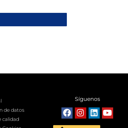
Síguenos
l
n de datos
e calidad