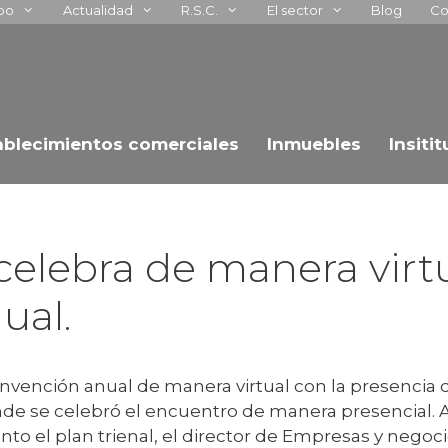
upo
Actualidad
R.S.C.
El sector
Blog
Co
ablecimientos comerciales
Inmuebles
Insiti
celebra de manera virt
ual.
onvención anual de manera virtual con la presencia
de se celebró el encuentro de manera presencial. All
to el plan trienal, el director de Empresas y negoci