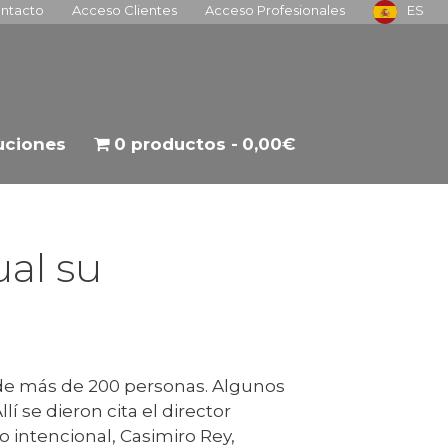
ntacto
Acceso Clientes
Acceso Profesionales
ES
tuciones
0 productos
0,00€
ual su
 de más de 200 personas. Algunos
í se dieron cita el director
o intencional, Casimiro Rey,