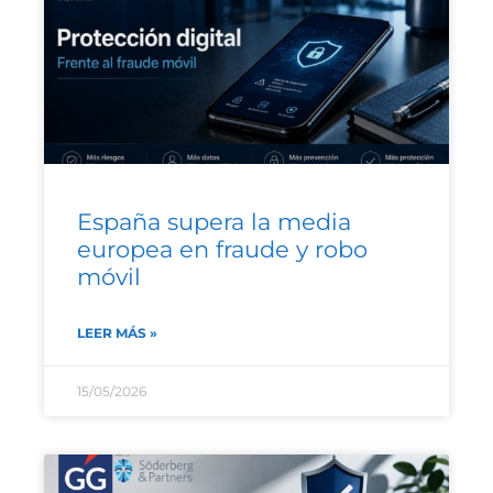
España supera la media
europea en fraude y robo
móvil
LEER MÁS »
15/05/2026