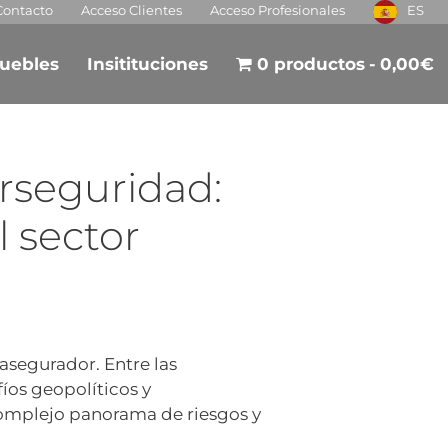
Contacto
Acceso Clientes
Acceso Profesionales
ES
uebles
Insitituciones
0 productos
0,00€
erseguridad:
 sector
asegurador. Entre las
íos geopolíticos y
complejo panorama de riesgos y