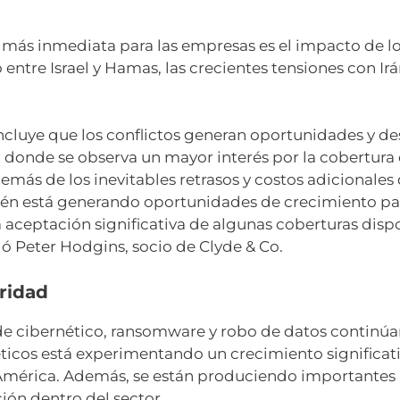
ás inmediata para las empresas es el impacto de los 
o entre Israel y Hamas, las crecientes tensiones con Ir
ncluye que los conflictos generan oportunidades y des
donde se observa un mayor interés por la cobertura 
Además de los inevitables retrasos y costos adicionales
bién está generando oportunidades de crecimiento par
aceptación significativa de algunas coberturas dispo
aló Peter Hodgins, socio de Clyde & Co.
ridad
ude cibernético, ransomware y robo de datos contin
ticos está experimentando un crecimiento significativ
y América. Además, se están produciendo importantes
ón dentro del sector.