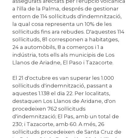
assegurats afectats per l'erupció volcànica
a l'illa de la Palma, després de gestionar
entorn de 114 sol·licituds d'indemnització,
la qual cosa representa un 10% de les
sol·licituds fins ara rebudes. D'aquestes 114
sol·licituds, 81 corresponen a habitatges,
24 a automòbils, 8 a comerços i 1 a
indústria, tots ells als municipis de Los
Llanos de Ariadne, El Paso i Tazacorte.
El 21 d'octubre es van superar les 1.000
sol·licituds d'indemnització, passant a
aquestes 1.138 el dia 22. Per localitats,
destaquen Los Llanos de Aridane, d'on
procedeixen 762 sol·licituds
d'indemnització; El Pas, amb un total de
230; i Tazacorte, amb 60. A més, 26
sol·licituds procedeixen de Santa Cruz de